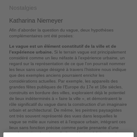
Nostalgies
Katharina Niemeyer
Afin d’aborder la question du vague, deux hypothèses
complémentaires ont été posées:
Le vague est un élément constitutif de la ville et de
l’expérience urbaine.
Si le terrain vague est principalement
considéré comme un lieu néfaste à l’expérience urbaine, un
regard sur la représentation de ce que l’on pourrait nommer
les lieux sans usage désigné à travers l’histoire nous indique
que des exemples anciens pourraient enrichir les
considérations actuelles. Par exemple, les appareils des
grandes fêtes publiques de l’Europe du 17e et 18e siècles,
construits en bordure des villes, exploraient déjà le potentiel
de lieux indéterminés à « faire la ville », et démontraient le
rôle significatif du vague dans la construction d’un imaginaire
urbain et architectural. De même, les peintres paysagistes
ont très souvent représenté des vues dans lesquelles le
vague se mêle aux ruines et à l’espace urbain, intégrant ces
lieux sans fonction précise comme partie prenante d’une
représentation dans laquelle il semble tout à fait naturel que