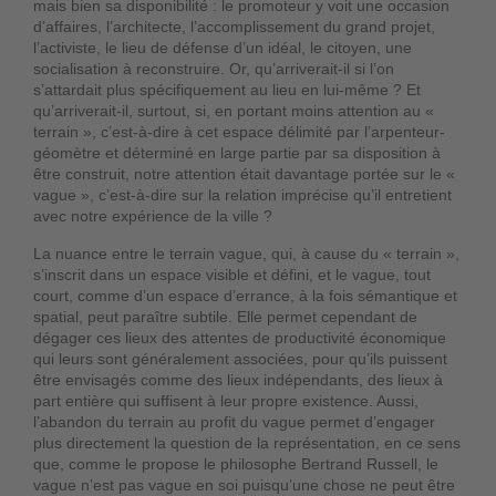
mais bien sa disponibilité : le promoteur y voit une occasion
d’affaires, l’architecte, l’accomplissement du grand projet,
l’activiste, le lieu de défense d’un idéal, le citoyen, une
socialisation à reconstruire. Or, qu’arriverait-il si l’on
s’attardait plus spécifiquement au lieu en lui-même ? Et
qu’arriverait-il, surtout, si, en portant moins attention au «
terrain », c’est-à-dire à cet espace délimité par l’arpenteur-
géomètre et déterminé en large partie par sa disposition à
être construit, notre attention était davantage portée sur le «
vague », c’est-à-dire sur la relation imprécise qu’il entretient
avec notre expérience de la ville ?
La nuance entre le terrain vague, qui, à cause du « terrain »,
s’inscrit dans un espace visible et défini, et le vague, tout
court, comme d’un espace d’errance, à la fois sémantique et
spatial, peut paraître subtile. Elle permet cependant de
dégager ces lieux des attentes de productivité économique
qui leurs sont généralement associées, pour qu’ils puissent
être envisagés comme des lieux indépendants, des lieux à
part entière qui suffisent à leur propre existence. Aussi,
l’abandon du terrain au profit du vague permet d’engager
plus directement la question de la représentation, en ce sens
que, comme le propose le philosophe Bertrand Russell, le
vague n’est pas vague en soi puisqu’une chose ne peut être