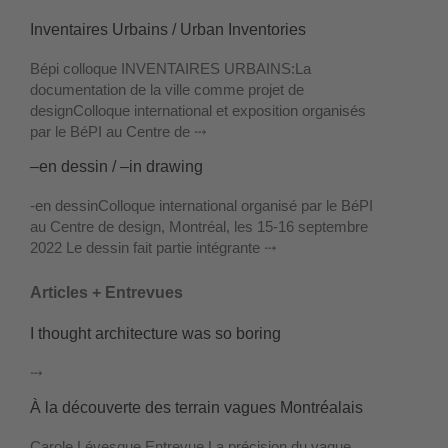
Inventaires Urbains / Urban Inventories
Bépi colloque INVENTAIRES URBAINS:La
documentation de la ville comme projet de
designColloque international et exposition organisés
par le BéPI au Centre de ⤏
–en dessin / –in drawing
-en dessinColloque international organisé par le BéPI
au Centre de design, Montréal, les 15-16 septembre
2022 Le dessin fait partie intégrante ⤏
Articles + Entrevues
I thought architecture was so boring
⤏
À la découverte des terrain vagues Montréalais
Carole Lévesque Entrevue La précision du vague.