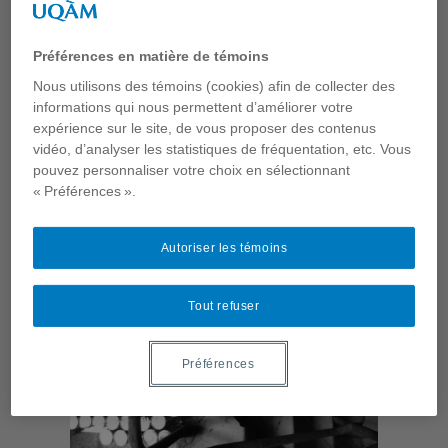
exploration led at the American University of Beirut byt the
Welcoming City Design Studio, these interventions
demonstrate how the appropriation of the terrain vague can
Préférences en matière de témoins
provoke temporary public spaces and uses to emerge,
change the perception of what is allowable in the city and
Nous utilisons des témoins (cookies) afin de collecter des
bring Bachoura out of its interstice to be seen as an active
informations qui nous permettent d’améliorer votre
participant in the future of Beirut. These interventions,
expérience sur le site, de vous proposer des contenus
informal places, while decidedly grounded in the social
vidéo, d’analyser les statistiques de fréquentation, etc. Vous
condition, emerge as seeds of inflection, as alternatives to
pouvez personnaliser votre choix en sélectionnant
the privatized development of the city: alternatives where the
« Préférences ».
will to create unveil marginalized potentials.
Autoriser les témoins
Tout refuser
Préférences