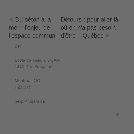
Du béton à la
Détours : pour aller là
mer : l’enjeu de
où on n’a pas besoin
l’espace commun
d’être – Québec
BéPI
École de design, UQAM
1440 Rue Sanguinet
Montréal, QC
H2X 3X9
be-pi@uqam.ca
©