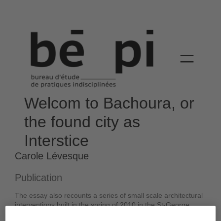
Welcom to Bachoura, or
the found city as
Interstice
Carole Lévesque
Publication
The essay also recounts a series of small scale architectural
interventions built in the spring of 2010 in the St-George
church, in the heart of Bachoura. As part of a design