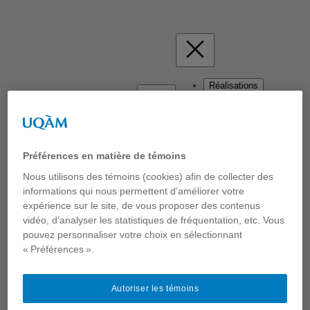
Réalisations
Projets
Activités
Diffusions
Autres
À propos
Équipe
Préférences en matière de témoins
Penser, Créer l’urbain
Nous utilisons des témoins (cookies) afin de collecter des
informations qui nous permettent d’améliorer votre
expérience sur le site, de vous proposer des contenus
Carole Lévesque
vidéo, d’analyser les statistiques de fréquentation, etc. Vous
pouvez personnaliser votre choix en sélectionnant
Atelier
« Préférences ».
En 2019, un Campus universitaire va surgir d’un terrain
vague à Montréal. Une équipe de chercheur.e.s en arts,
design et sciences humaines s’est jointe à des groupes
Autoriser les témoins
d’innovation sociale afin de collecter le savoir-citoyen, la