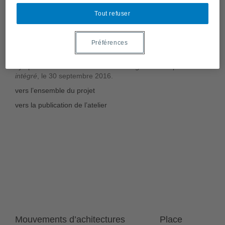
mémoire du quartier, la projection de ceux qui y vivent.
Ensemble, ils ont conçu un protocole participatif autour de
Tout refuser
manières créatives de penser l’urbain.
L’atelier interdisciplinaire de la maîtrise en design de
Préférences
l’environnement a a pris part à cette belle aventure collective,
déclinée sous plusieurs activités, et qui a mené au
symposium international
Du terrain vague au campus urbain
intégré
, le 30 septembre 2016.
vers l’ensemble du projet
vers la publication de l’atelier
Mouvements d’achitectures
Place