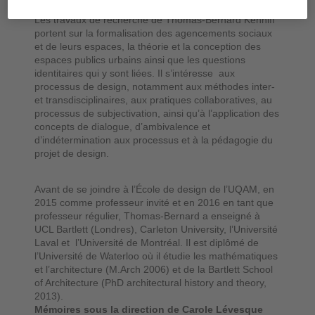
Les travaux de recherche de Thomas-Bernard Kenniff
portent sur la formalisation des agencements sociaux
et de leurs espaces, la théorie et la conception des
espaces publics urbains ainsi que les questions
identitaires qui y sont liées. Il s’intéresse aux
processus de design, notamment aux méthodes inter-
et transdisciplinaires, aux pratiques collaboratives, au
processus de subjectivation, ainsi qu’à l’application des
concepts de dialogue, d’ambivalence et
d’indétermination aux processus et à la pédagogie du
projet de design.
Avant de se joindre à l’École de design de l’UQAM, en
2015 comme professeur invité et en 2016 en tant que
professeur régulier, Thomas-Bernard a enseigné à
UCL Bartlett (Londres), Carleton University, l’Université
Laval et l’Université de Montréal. Il est diplômé de
l’Université de Waterloo où il étudie les mathématiques
et l’architecture (M.Arch 2006) et de la Bartlett School
of Architecture (PhD architectural history and theory,
2013).
Mémoires sous la direction de Carole Lévesque