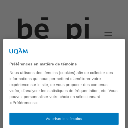
Risées
Préférences en matière de témoins
Thomas-Bernard Kenniff
Nous utilisons des témoins (cookies) afin de collecter des
informations qui nous permettent d’améliorer votre
Vidéo
expérience sur le site, de vous proposer des contenus
Vidéo présentée dans le cadre de
A Vision of Clouds / July –
vidéo, d’analyser les statistiques de fréquentation, etc. Vous
November 2021,
Pavillon virtuel italien, 17e Biennale
pouvez personnaliser votre choix en sélectionnant
d’architecture de Venise.
« Préférences ».
https://artslettersandnumbers.org/visions-of-clouds/
Autoriser les témoins