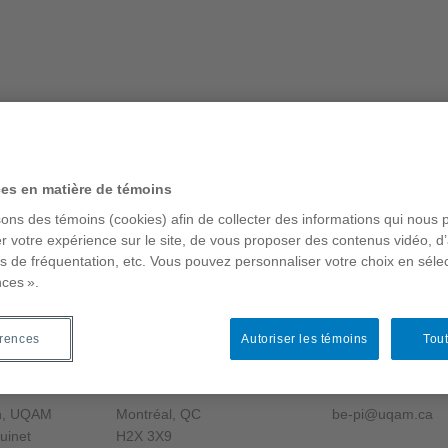
ces en matière de témoins
 was so boring
sons des témoins (cookies) afin de collecter des informations qui nous 
r votre expérience sur le site, de vous proposer des contenus vidéo, d’
es de fréquentation, etc. Vous pouvez personnaliser votre choix en séle
nces ».
érences
Autoriser les témoins
Tout
gn, UQAM
Montréal, QC
be-pi@uqam.ca
uinet
H2X 3X9