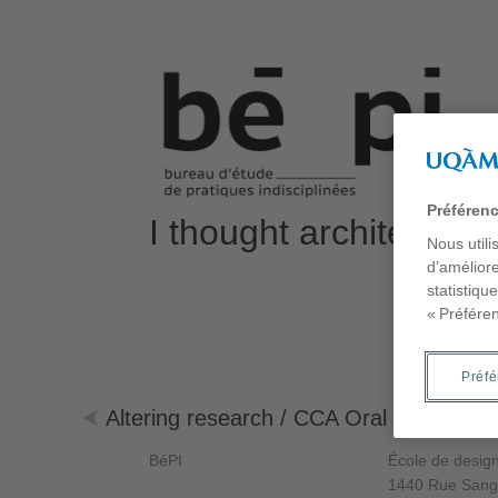
Préféren
I thought architecture
Nous utili
d’améliore
statistiqu
« Préfére
Préf
Altering research / CCA Oral History
BéPI
École de desi
1440 Rue Sang