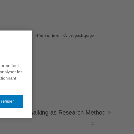
Réalisations
À propos
Équipe
permettent
analyser les
ctionnant
 refuser
Narrative walking as Research Method
©