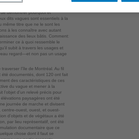
 qu’on lui attribue généralement.
e de démontrer pourquoi et
ux dits vagues sont essentiels à la
u même titre que ne le sont les
ions à les connaître avec autant
naissance des lieux bâtis. Comment:
terminer ce à quoi ressemble le
u’il subit à travers les usages et
ouveau regard—et non pas un usage
raverser l’île de Montréal. Au fil
 été documentés, dont 120 ont fait
ement des caractéristiques de ces
ective du vague et mener à la
it l’objet d’un relevé précis pour
ix élévations paysagères ont été
ne journée de marche et divisent
t, centre-ouest, ouest, et ouest-
tion d’objets et de végétaux a été
n, par lieu représentatif, ont été
ccumulation documentaire que ce
uelque chose dont il faut se