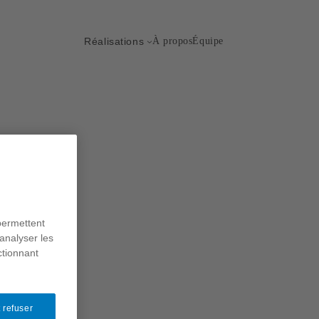
Réalisations
À propos
Équipe
elle
osition
permettent
sseau
analyser les
issage
ctionnant
 refuser