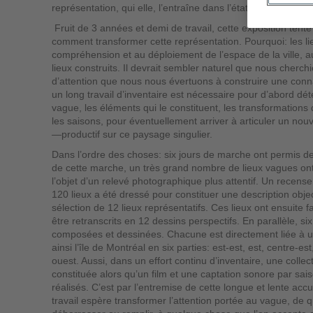
représentation, qui elle, l’entraîne dans l’état d’incertitude
Fruit de 3 années et demi de travail, cette exposition tent
comment transformer cette représentation. Pourquoi: les lie
compréhension et au déploiement de l’espace de la ville, a
lieux construits. Il devrait sembler naturel que nous cherch
d’attention que nous nous évertuons à construire une con
un long travail d’inventaire est nécessaire pour d’abord dé
vague, les éléments qui le constituent, les transformations q
les saisons, pour éventuellement arriver à articuler un n
—productif sur ce paysage singulier.
Dans l’ordre des choses: six jours de marche ont permis de t
de cette marche, un très grand nombre de lieux vagues ont
l’objet d’un relevé photographique plus attentif. Un recens
120 lieux a été dressé pour constituer une description obj
sélection de 12 lieux représentatifs. Ces lieux ont ensuite fa
être retranscrits en 12 dessins perspectifs. En parallèle, s
composées et dessinées. Chacune est directement liée à u
ainsi l’île de Montréal en six parties: est-est, est, centre-es
ouest. Aussi, dans un effort continu d’inventaire, une collec
constituée alors qu’un film et une captation sonore par saiso
réalisés. C’est par l’entremise de cette longue et lente a
travail espère transformer l’attention portée au vague, de q