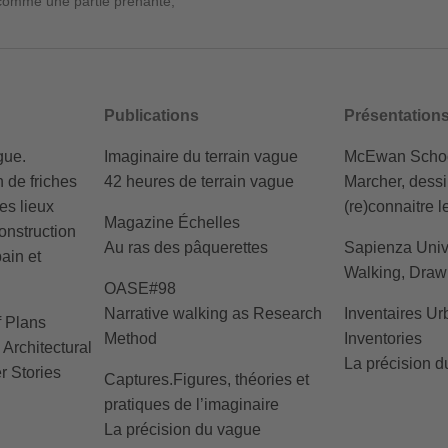
 comme une partie prenante,
Publications
Présentation
gue.
Imaginaire du terrain vague
McEwan School
 de friches
42 heures de terrain vague
Marcher, dessin
res lieux
(re)connaitre 
Magazine Échelles
onstruction
Au ras des pâquerettes
Sapienza Univ
ain et
Walking, Draw
OASE#98
Narrative walking as Research
Inventaires Ur
f Plans
Method
Inventories
 Architectural
La précision 
r Stories
Captures.Figures, théories et
pratiques de l’imaginaire
La précision du vague