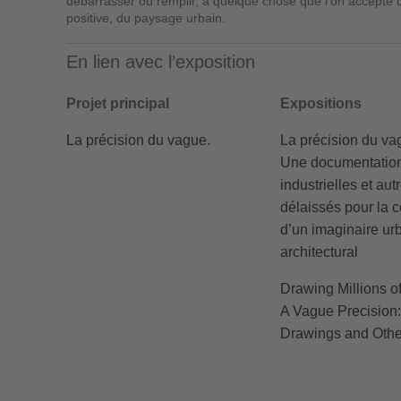
débarrasser ou remplir, à quelque chose que l’on accepte
positive, du paysage urbain.
En lien avec l’exposition
Projet principal
Expositions
La précision du vague.
La précision du va
Une documentation
industrielles et aut
délaissés pour la c
d’un imaginaire urb
architectural
Drawing Millions o
A Vague Precision:
Drawings and Othe