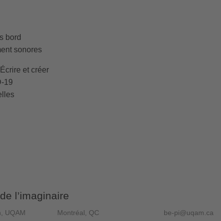
s bord
ent sonores
crire et créer
D-19
elles
 de l’imaginaire
gn, UQAM
Montréal, QC
be-pi@uqam.ca