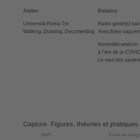
Atelier
Balados
Università Roma Tre
Radio geste(s) san
Walking, Drawing, Documenting
Anecdotes vaguem
Novendécaméron. É
à l’ère de la COVI
Le saut des sauter
Capture. Figures, théories et pratiques
BéPI
École de desi