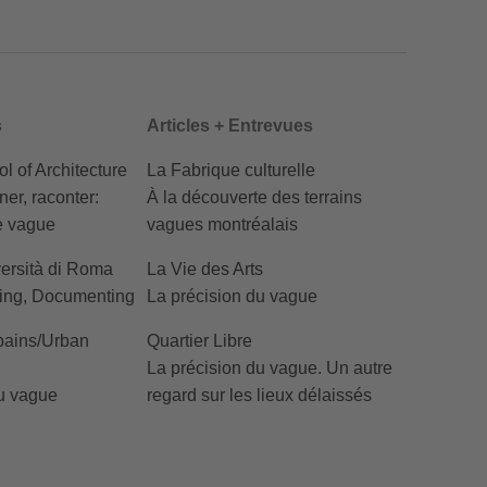
s
Articles + Entrevues
 of Architecture
La Fabrique culturelle
er, raconter:
À la découverte des terrains
le vague
vagues montréalais
ersità di Roma
La Vie des Arts
ing, Documenting
La précision du vague
bains/Urban
Quartier Libre
La précision du vague. Un autre
du vague
regard sur les lieux délaissés