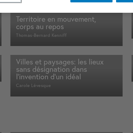
Territoire en mouvement,
corps au repos
Thomas-Bernard Kenniff
Villes et paysages: les lieux
sans désignation dans
l’invention d’un idéal
Carole Lévesque