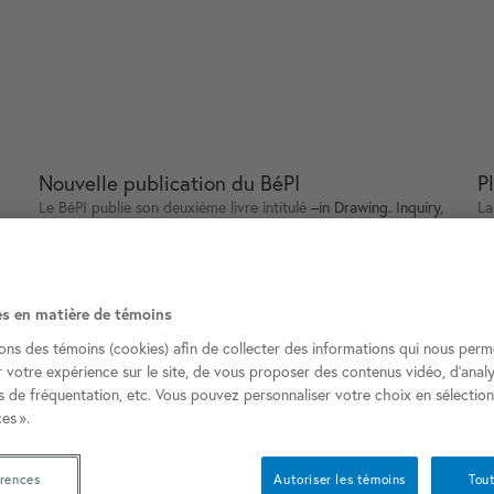
Nouvelle publication du BéPI
P
Le BéPI publie son deuxième livre intitulé
–in Drawing. Inquiry,
La
Time, Dialogue and Materiality
. Le livre réunit 23 auteur·ice·s
pr
n
représentant 18 pratiques critiques et réflexives de dessin de
de
ls
divers domaines du design.
dé
en
 de
th
es en matière de témoins
sons des témoins (cookies) afin de collecter des informations qui nous perm
r votre expérience sur le site, de vous proposer des contenus vidéo, d’analy
es de fréquentation, etc. Vous pouvez personnaliser votre choix en sélectio
es ».
érences
Autoriser les témoins
Tout