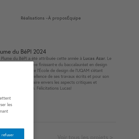
Réalisations
À propos
Équipe
lume du BéPI 2024
 Plume du BéPI a été attribuée cette année à
. Le
Lucas Azar
ix est décerné à un·e finissant·e du baccalauréat en design
 l’environnement de l’École de design de l’UQAM s’étant
marqué·e par l’excellence de ses travaux écrits et pour son
gagement exemplaire envers les aspects critiques et
éoriques du design. Félicitations Lucas!
ettent
ser les
nnant
 refuser
Voir tous les projets >