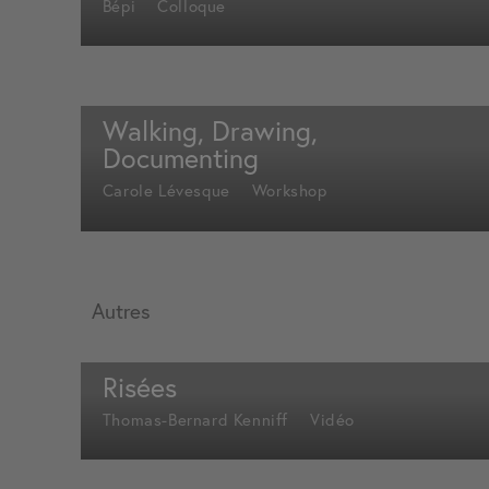
Bépi
Colloque
Walking, Drawing,
Documenting
Carole Lévesque
Workshop
Autres
Risées
Thomas-Bernard Kenniff
Vidéo