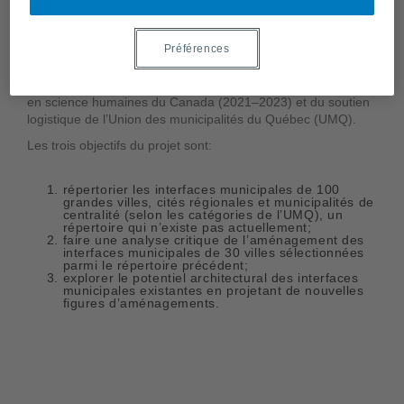
Adjoint.e.s de recherche
Joëlle Kelzi, École de design
Alexie Gauthier-Lefebvre, École de design
Préférences
Alexandre Rocheleau, ESG
Le projet bénéficie d’une subvention du Conseil de recherche
en science humaines du Canada (2021–2023) et du soutien
logistique de l’Union des municipalités du Québec (UMQ).
Les trois objectifs du projet sont:
répertorier les interfaces municipales de 100
grandes villes, cités régionales et municipalités de
centralité (selon les catégories de l’UMQ), un
répertoire qui n’existe pas actuellement;
faire une analyse critique de l’aménagement des
interfaces municipales de 30 villes sélectionnées
parmi le répertoire précédent;
explorer le potentiel architectural des interfaces
municipales existantes en projetant de nouvelles
figures d’aménagements.