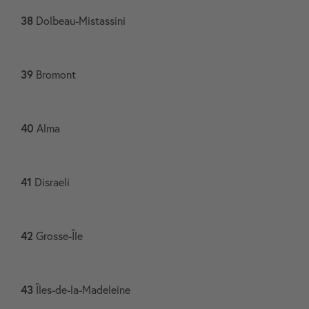
38
Dolbeau-Mistassini​
39
Bromont​
40
Alma​
41
Disraeli​
42
Grosse-Île​
43
Îles-de-la-Madeleine​