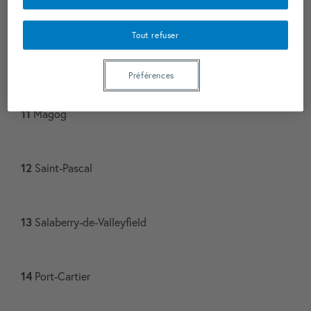
9
Thetford Mines​
Tout refuser
10
Senneterre​
Préférences
11
Magog
12
Saint-Pascal​
13
Salaberry-de-Valleyfield​
14
Port-Cartier​