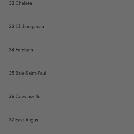
32
Chelsea​
33
Chibougamau​
34
Farnham​
35
Baie-Saint-Paul​
36
Cowansville​
37
East Angus​