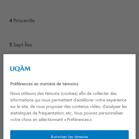
4
Princeville
5
Sept-Îles​
6
Saint-Jean-sur-Richelieu​
Préférences en matière de témoins
7
Sorel-Tracy​
Nous utilisons des témoins (cookies) afin de collecter des
informations qui nous permettent d’améliorer votre expérience
sur le site, de vous proposer des contenus vidéo, d’analyser les
statistiques de fréquentation, etc. Vous pouvez personnaliser
8
Shawinigan​
votre choix en sélectionnant « Préférences ».
Autoriser les témoins