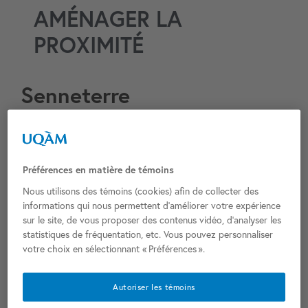
AMÉNAGER LA
PROXIMITÉ
Senneterre
Senneterre
Municipalité :
La Vallée-de-l’Or
MRC :
Préférences en matière de témoins
HDV
Fonction (HDV/CM) :
Nous utilisons des témoins (cookies) afin de collecter des
551 10e Avenue, Senneterre, QC J0Y 2M0
Adresse :
informations qui nous permettent d’améliorer votre expérience
sur le site, de vous proposer des contenus vidéo, d’analyser les
1939
Année de réalisation (état actuel) :
statistiques de fréquentation, etc. Vous pouvez personnaliser
N/D
Concepteurs (état actuel) :
votre choix en sélectionnant « Préférences ».
0
Classement patrimonial :
Année de construction (immeuble d’origine) :
Autoriser les témoins
Concepteurs (immeuble d’origine) :