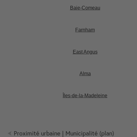
Baie-Comeau​
Farnham​
East Angus​
Alma​
Îles-de-la-Madeleine​
Proximité urbaine | Municipalité (plan)