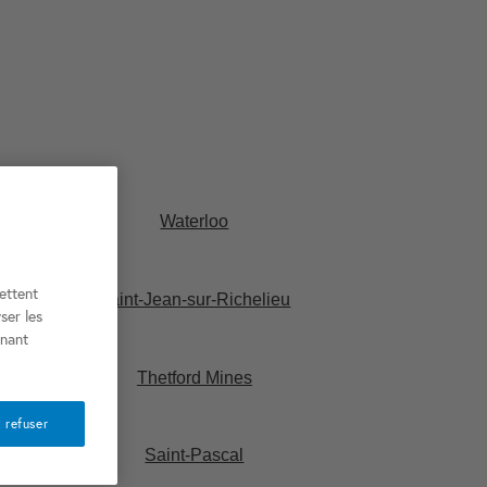
Waterloo
ettent
Saint-Jean-sur-Richelieu​
ser les
nnant
Thetford Mines​
 refuser
Saint-Pascal​