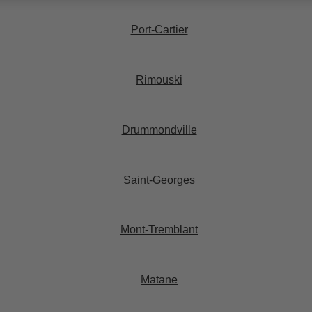
Port-Cartier​
Rimouski​
Drummondville​
Saint-Georges​
Mont-Tremblant​
Matane​