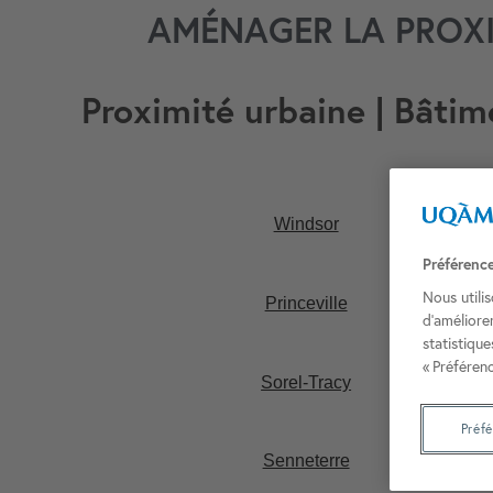
AMÉNAGER LA PROXI
Proximité urbaine | Bâtim
Windsor
Préférenc
Nous utili
Princeville
d’améliore
statistiqu
« Préférenc
Sorel-Tracy​
Préf
Senneterre​