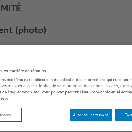
MITÉ
ent (photo)
Victoriaville
es en matière de témoins
sons des témoins (cookies) afin de collecter des informations qui nous perm
Sept-Îles​
r votre expérience sur le site, de vous proposer des contenus vidéo, d’analy
es de fréquentation, etc. Vous pouvez personnaliser votre choix en sélectio
es ».
Shawinigan​
érences
Autoriser les témoins
Tout
Magog