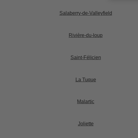
Salaberry-de-Valleyfield​
Rivière-du-loup​
Saint-Félicien​
La Tuque​
Malartic​
Joliette​