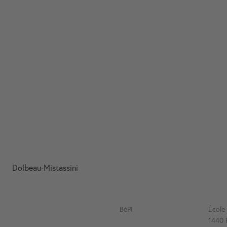
Dolbeau-Mistassini
BéPI
École
1440 