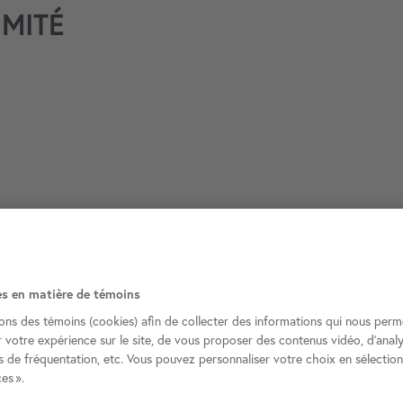
MITÉ
es en matière de témoins
sons des témoins (cookies) afin de collecter des informations qui nous perm
r votre expérience sur le site, de vous proposer des contenus vidéo, d’analy
on associé M. Wilbrod Dubé
es de fréquentation, etc. Vous pouvez personnaliser votre choix en sélectio
es ».