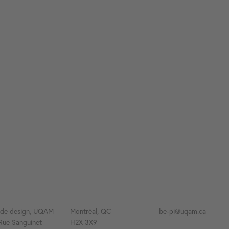
 de design, UQAM
Montréal, QC
be-pi@uqam.ca
Rue Sanguinet
H2X 3X9