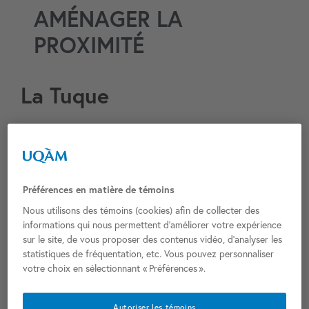
AMÉNAGER LA
Aller
au
PROXIMITÉ
contenu
La Tuque
Municipalité :
La Tuque
MRC :
Hors MRC
Fonction (HDV/CM) :
HDV + CM
Préférences en matière de témoins
Adresse :
375 Rue St Joseph, La Tuque, QC G9X 1L5
Nous utilisons des témoins (cookies) afin de collecter des
Année de réalisation (état actuel) :
2016
informations qui nous permettent d’améliorer votre expérience
Concepteurs (état actuel) :
Bilodeau Baril associés
sur le site, de vous proposer des contenus vidéo, d’analyser les
statistiques de fréquentation, etc. Vous pouvez personnaliser
Classement patrimonial :
0
votre choix en sélectionnant « Préférences ».
Année de construction (immeuble d’origine) :
Concepteurs (immeuble d’origine) :
Autoriser les témoins