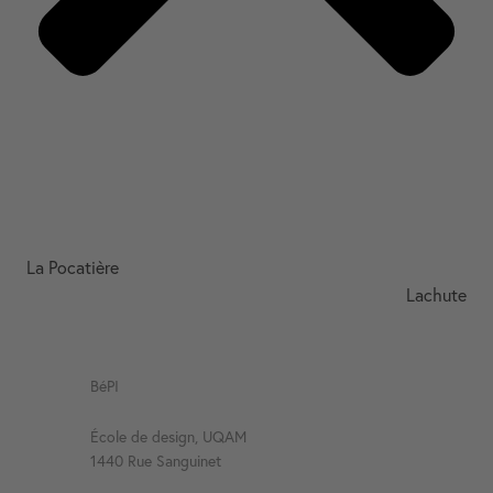
La Pocatière
Lachute
BéPI
École de design, UQAM
1440 Rue Sanguinet