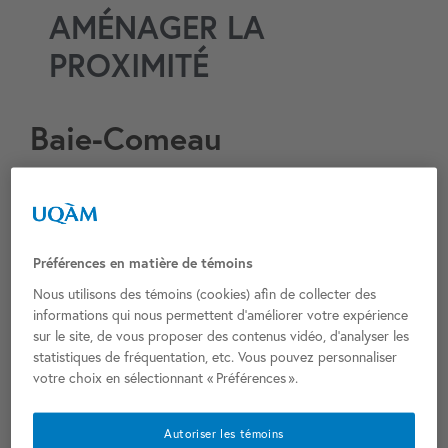
AMÉNAGER LA
PROXIMITÉ
Baie-Comeau
Baie-Comeau
Municipalité :
Manicouagan
MRC :
CM
Fonction (HDV/CM) :
Préférences en matière de témoins
2 Pl. la Salle, Baie-Comeau, QC G4Z 1K3
Adresse :
Nous utilisons des témoins (cookies) afin de collecter des
informations qui nous permettent d’améliorer votre expérience
N/D
Année de réalisation (état actuel) :
sur le site, de vous proposer des contenus vidéo, d’analyser les
N/D
Concepteurs (état actuel) :
statistiques de fréquentation, etc. Vous pouvez personnaliser
votre choix en sélectionnant « Préférences ».
0
Classement patrimonial :
Année de construction (immeuble d’origine) :
Autoriser les témoins
Concepteurs (immeuble d’origine) :