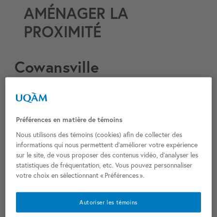
AMÉNAGER LA
PROXIMITÉ
Cowansville
Cowansville
Municipalité :
Brome-Missisquoi
MRC :
Préférences en matière de témoins
HDV + CM
Fonction (HDV/CM) :
Nous utilisons des témoins (cookies) afin de collecter des
220 Pl. Municipale, Cowansville, QC J2K 1T4
Adresse :
informations qui nous permettent d’améliorer votre expérience
sur le site, de vous proposer des contenus vidéo, d’analyser les
1960
Année de réalisation (état actuel) :
statistiques de fréquentation, etc. Vous pouvez personnaliser
N/D
Concepteurs (état actuel) :
votre choix en sélectionnant « Préférences ».
0
Classement patrimonial :
Année de construction (immeuble d’origine) :
Autoriser les témoins
Concepteurs (immeuble d’origine) :