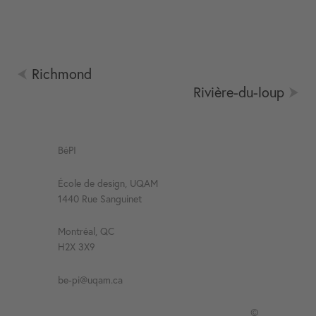
Richmond
Rivière-du-loup
BéPI
École de design, UQAM
1440 Rue Sanguinet
Montréal, QC
H2X 3X9
be-pi@uqam.ca
©