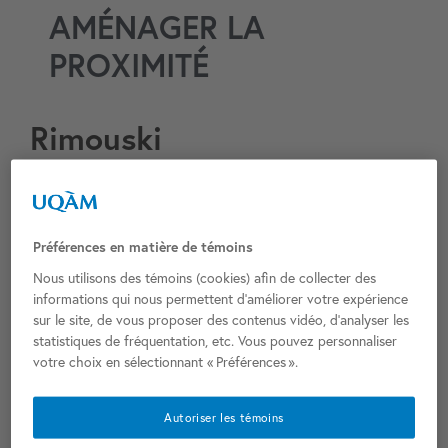
AMÉNAGER LA
PROXIMITÉ
Rimouski
Rimouski
Municipalité :
Rimouski-Neigette
MRC :
Préférences en matière de témoins
HDV + CM
Fonction (HDV/CM) :
Nous utilisons des témoins (cookies) afin de collecter des
205 Av. de la Cathédrale, Rimouski, QC G5L 5J1
Adresse :
informations qui nous permettent d’améliorer votre expérience
sur le site, de vous proposer des contenus vidéo, d’analyser les
1929
Année de réalisation (état actuel) :
statistiques de fréquentation, etc. Vous pouvez personnaliser
Héliodore Laberge
Concepteurs (état actuel) :
votre choix en sélectionnant « Préférences ».
0
Classement patrimonial :
Année de construction (immeuble d’origine) :
Autoriser les témoins
Concepteurs (immeuble d’origine) :