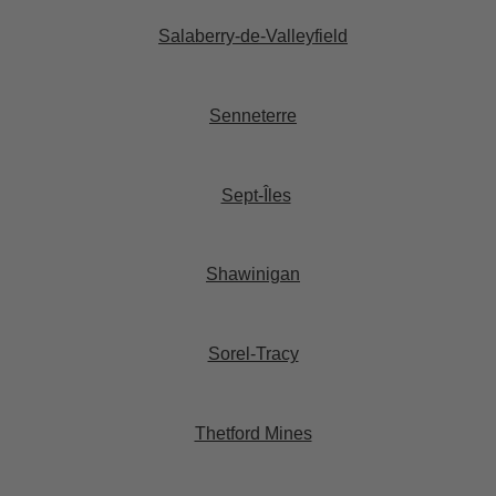
Salaberry-de-Valleyfield​
Senneterre​
Sept-Îles​
Shawinigan​
Sorel-Tracy​
Thetford Mines​