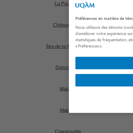
La Pocatière​
Préférences en matière de tém
Chibougamau​
Nous utilisons des témoins (cook
d’améliorer votre expérience sur
statistiques de fréquentation, e
« Préférences ».
Îles-de-la-Madeleine​
Donnacona​
Malartic​
Matane​
Cowansville​