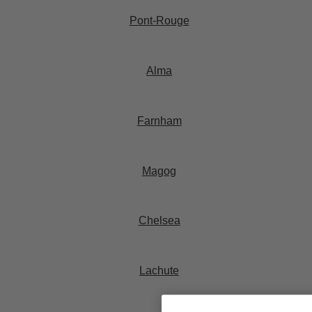
Pont-Rouge​
Alma​
Farnham​
Magog
Chelsea​
Lachute​